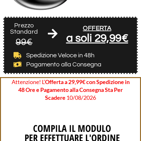
Prezzo
OFFERTA
Standard
a soli 29,99€
99€
Spedizione Veloce
in 48h
Pagamento alla Consegna
Attenzione! L’
Offerta a 29,99€ con Spedizione in
48 Ore e Pagamento alla Consegna Sta Per
Scadere
10/08/2026
COMPILA IL MODULO
PER EFFETTUARE L'ORDINE