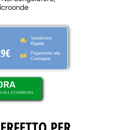
Microonde
Spedizione
Rapida
29€
Pagamento alla
Consegna
ORA
TO ALLA CONSEGNA
ERFETTO PER