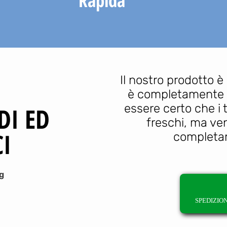
Rapida
Il nostro prodotto è 
è completamente s
essere certo che i
DI ED
freschi, ma v
I
completam
SPEDIZIO