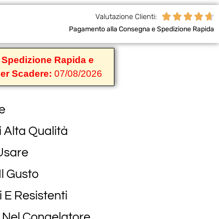





Valutazione Clienti:
Pagamento alla Consegna e Spedizione Rapida
n Spedizione Rapida e
per Scadere:
07/08/2026
e
i Alta Qualità
 Usare
Il Gusto
 E Resistenti
 Nel Congelatore,