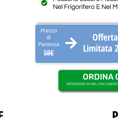
Nel Frigorifero E Nel 
Prezzo
Offerta
di
Partenza
Limitata
58€
ORDINA 
SPEDIZIONE IN 48h e PAGAMEN
E
P