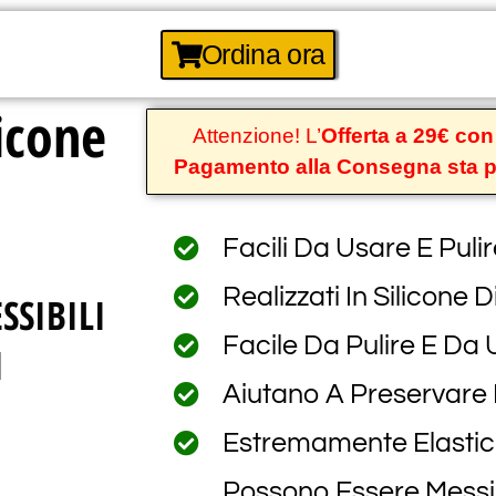
Ordina ora
licone
Attenzione! L’
Offerta a 29€ co
Pagamento alla Consegna sta 
Facili Da Usare E Pulir
Realizzati In Silicone D
SSIBILI
Facile Da Pulire E Da
I
Aiutano A Preservare 
Estremamente Elastici
Possono Essere Messi