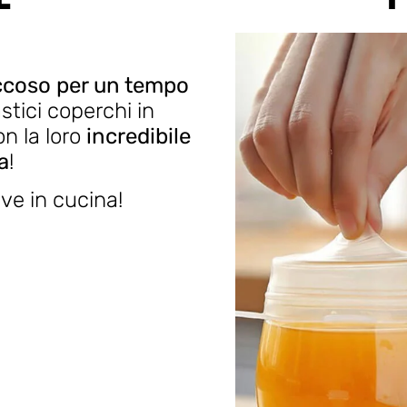
ccoso per un tempo
astici coperchi in
on la loro
incredibile
a
!
e in cucina!